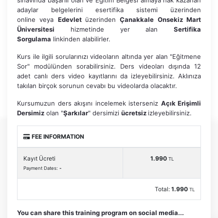
sınavında başarılı olan ve Eğitim Belgesi almaya hak kazanan
adaylar belgelerini esertifika sistemi üzerinden
online veya
Edevlet
üzerinden
Çanakkale Onsekiz Mart
Üniversitesi
hizmetinde yer alan
Sertifika
Sorgulama
linkinden alabilirler.
Kurs ile ilgili sorularınızı videoların altında yer alan "Eğitmene
Sor" modülünden sorabilirsiniz. Ders videoları dışında 12
adet canlı ders video kayıtlarını da izleyebilirsiniz. Aklınıza
takılan birçok sorunun cevabı bu videolarda olacaktır.
Kursumuzun ders akışını incelemek isterseniz
Açık Erişimli
Dersimiz
olan "
Şarkılar
" dersimizi
ücretsiz
izleyebilirsiniz.
FEE INFORMATION
Kayıt Ücreti
1.990
TL
Payment Dates:
-
Total:
1.990
TL
You can share this training program on social media...