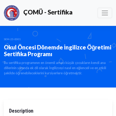
ÇOMÜ - Sertifika
SEM-23-E001
Okul Öncesi Dönemde İngilizce Öğretimi
Sertifika Programı
Bu sertifika programının en önemli amacı küçük çocukların kendi ana
dillerinin yanında ek dil olarak İngilizceyi nasıl en eğlenceli ve en etkili
şekilde öğrenebileceklerini kursiyerlere öğretmektir.
Description