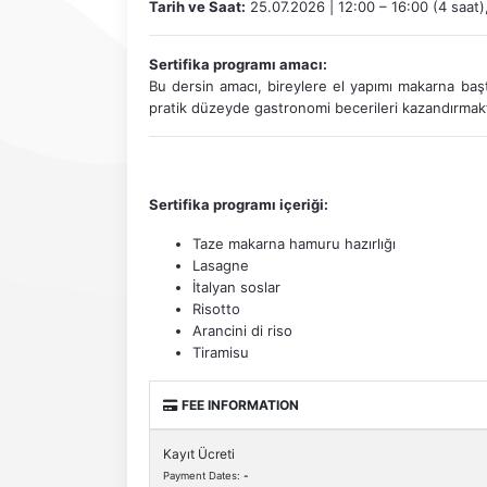
Tarih ve Saat:
25.07.2026 | 12:00 – 16:00 (4 saat
Sertifika programı amacı:
Bu dersin amacı, bireylere el yapımı makarna baş
pratik düzeyde gastronomi becerileri kazandırmakt
Sertifika programı içeriği:
Taze makarna hamuru hazırlığı
Lasagne
İtalyan soslar
Risotto
Arancini di riso
Tiramisu
FEE INFORMATION
Kayıt Ücreti
Payment Dates:
-