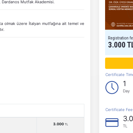
), Dardanos Mutfak Akademisi.
ta olmak üzere İtalyan mutfağına ait temel ve
ır.
Registration f
3.000 T
Certificate Ti
1
Day
Certificate Fe
3.
3.000
TL
TL