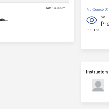
Total:
3.000
TL
Pre-Course
No
dia...
Pr
required
Instructors